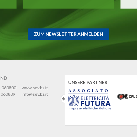
ZUM NEWSLETTER ANMELDEN
AND
UNSERE PARTNER
1 060800
www.sev.bz.it
 060809
info@sev.bz.it