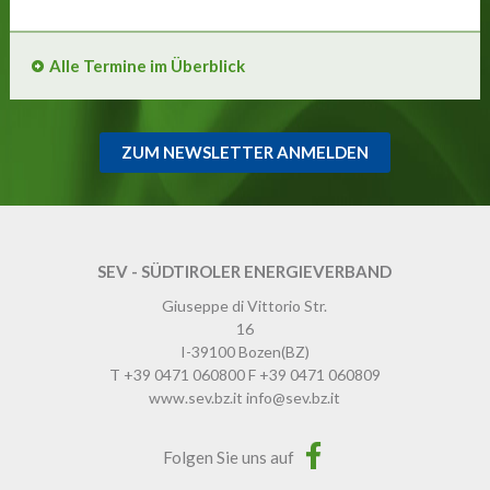
Alle Termine im Überblick
ZUM NEWSLETTER ANMELDEN
SEV - SÜDTIROLER ENERGIEVERBAND
Giuseppe di Vittorio Str.
16
I-39100
Bozen
(BZ)
T
+39 0471 060800
F
+39 0471 060809
www.sev.bz.it
info@sev.bz.it
Folgen Sie uns auf