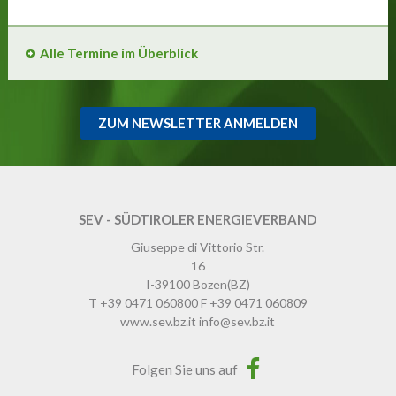
Alle Termine im Überblick
ZUM NEWSLETTER ANMELDEN
SEV - SÜDTIROLER ENERGIEVERBAND
Giuseppe di Vittorio Str.
16
I-39100
Bozen
(BZ)
T
+39 0471 060800
F
+39 0471 060809
www.sev.bz.it
info@sev.bz.it
Folgen Sie uns auf