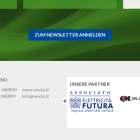
ZUM NEWSLETTER ANMELDEN
AND
UNSERE PARTNER
1 060800
www.sev.bz.it
 060809
info@sev.bz.it