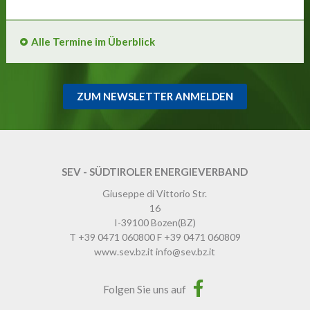
Alle Termine im Überblick
ZUM NEWSLETTER ANMELDEN
SEV - SÜDTIROLER ENERGIEVERBAND
Giuseppe di Vittorio Str.
16
I-39100
Bozen
(BZ)
T
+39 0471 060800
F
+39 0471 060809
www.sev.bz.it
info@sev.bz.it
Folgen Sie uns auf