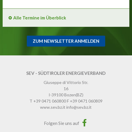
Alle Termine im Überblick
ZUM NEWSLETTER ANMELDEN
SEV - SÜDTIROLER ENERGIEVERBAND
Giuseppe di Vittorio Str.
16
I-39100
Bozen
(BZ)
T
+39 0471 060800
F
+39 0471 060809
www.sev.bz.it
info@sev.bz.it
Folgen Sie uns auf