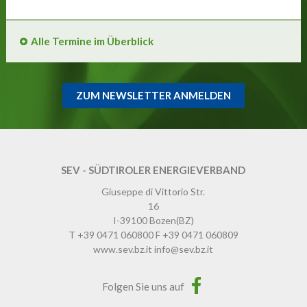
Alle Termine im Überblick
ZUM NEWSLETTER ANMELDEN
SEV - SÜDTIROLER ENERGIEVERBAND
Giuseppe di Vittorio Str.
16
I-39100
Bozen
(BZ)
T
+39 0471 060800
F
+39 0471 060809
www.sev.bz.it
info@sev.bz.it
Folgen Sie uns auf