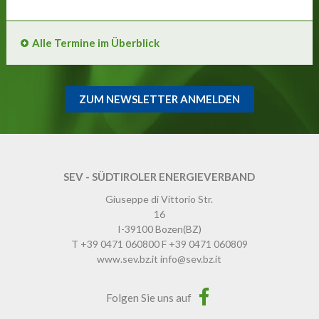
Alle Termine im Überblick
ZUM NEWSLETTER ANMELDEN
SEV - SÜDTIROLER ENERGIEVERBAND
Giuseppe di Vittorio Str.
16
I-39100
Bozen
(BZ)
T
+39 0471 060800
F
+39 0471 060809
www.sev.bz.it
info@sev.bz.it
Folgen Sie uns auf