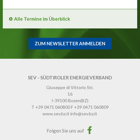
Alle Termine im Überblick
ZUM NEWSLETTER ANMELDEN
SEV - SÜDTIROLER ENERGIEVERBAND
Giuseppe di Vittorio Str.
16
I-39100
Bozen
(BZ)
T
+39 0471 060800
F
+39 0471 060809
www.sev.bz.it
info@sev.bz.it
Folgen Sie uns auf