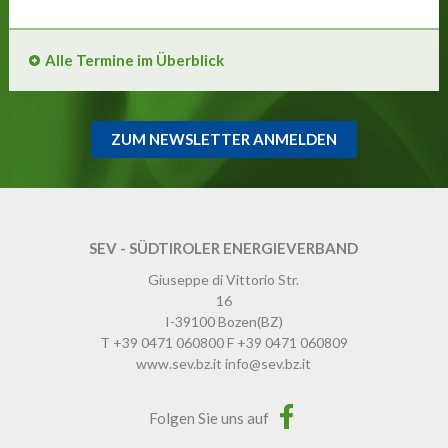
Alle Termine im Überblick
ZUM NEWSLETTER ANMELDEN
SEV - SÜDTIROLER ENERGIEVERBAND
Giuseppe di Vittorio Str.
16
I-39100
Bozen
(BZ)
T
+39 0471 060800
F
+39 0471 060809
www.sev.bz.it
info@sev.bz.it
Folgen Sie uns auf