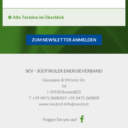
Alle Termine im Überblick
ZUM NEWSLETTER ANMELDEN
SEV - SÜDTIROLER ENERGIEVERBAND
Giuseppe di Vittorio Str.
16
I-39100
Bozen
(BZ)
T
+39 0471 060800
F
+39 0471 060809
www.sev.bz.it
info@sev.bz.it
Folgen Sie uns auf