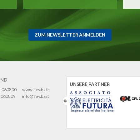
ZUM NEWSLETTER ANMELDEN
AND
UNSERE PARTNER
1 060800
www.sev.bz.it
 060809
info@sev.bz.it