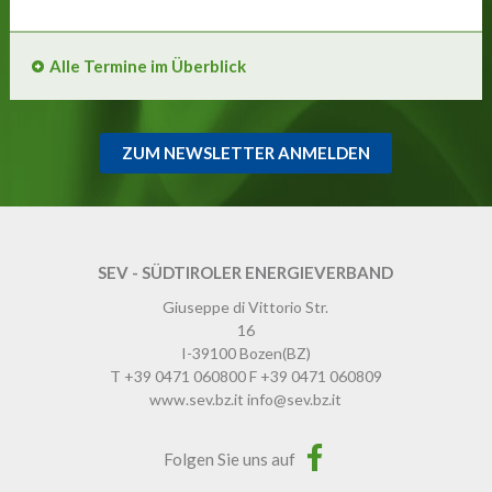
Alle Termine im Überblick
ZUM NEWSLETTER ANMELDEN
SEV - SÜDTIROLER ENERGIEVERBAND
Giuseppe di Vittorio Str.
16
I-39100
Bozen
(BZ)
T
+39 0471 060800
F
+39 0471 060809
www.sev.bz.it
info@sev.bz.it
Folgen Sie uns auf