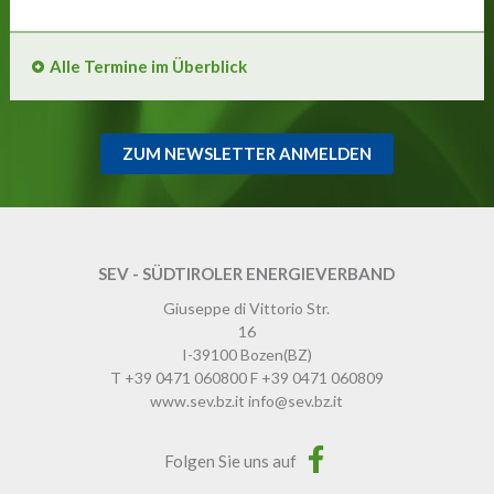
Alle Termine im Überblick
ZUM NEWSLETTER ANMELDEN
SEV - SÜDTIROLER ENERGIEVERBAND
Giuseppe di Vittorio Str.
16
I-39100
Bozen
(BZ)
T
+39 0471 060800
F
+39 0471 060809
www.sev.bz.it
info@sev.bz.it
Folgen Sie uns auf