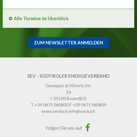
Alle Termine im Überblick
ZUM NEWSLETTER ANMELDEN
SEV - SÜDTIROLER ENERGIEVERBAND
Giuseppe di Vittorio Str.
16
I-39100
Bozen
(BZ)
T
+39 0471 060800
F
+39 0471 060809
www.sev.bz.it
info@sev.bz.it
Folgen Sie uns auf