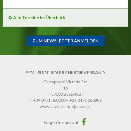
Alle Termine im Überblick
ZUM NEWSLETTER ANMELDEN
SEV - SÜDTIROLER ENERGIEVERBAND
Giuseppe di Vittorio Str.
16
I-39100
Bozen
(BZ)
T
+39 0471 060800
F
+39 0471 060809
www.sev.bz.it
info@sev.bz.it
Folgen Sie uns auf