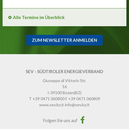
Alle Termine im Überblick
ZUM NEWSLETTER ANMELDEN
SEV - SÜDTIROLER ENERGIEVERBAND
Giuseppe di Vittorio Str.
16
I-39100
Bozen
(BZ)
T
+39 0471 060800
F
+39 0471 060809
www.sev.bz.it
info@sev.bz.it
Folgen Sie uns auf