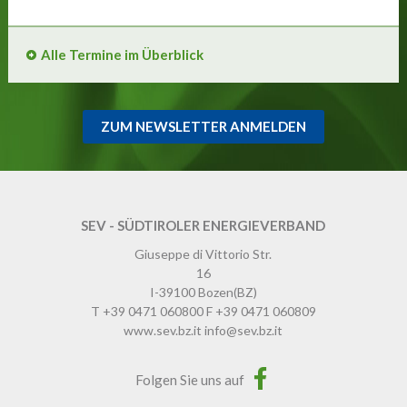
Alle Termine im Überblick
ZUM NEWSLETTER ANMELDEN
SEV - SÜDTIROLER ENERGIEVERBAND
Giuseppe di Vittorio Str.
16
I-39100
Bozen
(BZ)
T
+39 0471 060800
F
+39 0471 060809
www.sev.bz.it
info@sev.bz.it
Folgen Sie uns auf