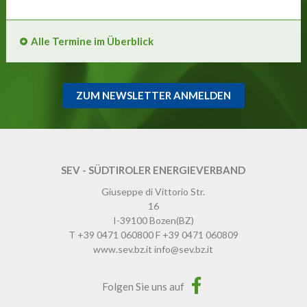
Alle Termine im Überblick
ZUM NEWSLETTER ANMELDEN
SEV - SÜDTIROLER ENERGIEVERBAND
Giuseppe di Vittorio Str.
16
I-39100
Bozen
(BZ)
T
+39 0471 060800
F
+39 0471 060809
www.sev.bz.it
info@sev.bz.it
Folgen Sie uns auf