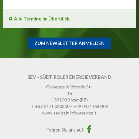
Alle Termine im Überblick
ZUM NEWSLETTER ANMELDEN
SEV - SÜDTIROLER ENERGIEVERBAND
Giuseppe di Vittorio Str.
16
I-39100
Bozen
(BZ)
T
+39 0471 060800
F
+39 0471 060809
www.sev.bz.it
info@sev.bz.it
Folgen Sie uns auf