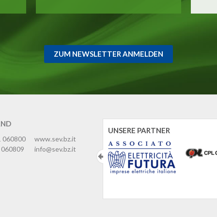
ZUM NEWSLETTER ANMELDEN
AND
UNSERE PARTNER
1 060800
www.sev.bz.it
 060809
info@sev.bz.it