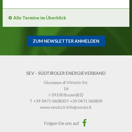
Alle Termine im Überblick
ZUM NEWSLETTER ANMELDEN
SEV - SÜDTIROLER ENERGIEVERBAND
Giuseppe di Vittorio Str.
16
I-39100
Bozen
(BZ)
T
+39 0471 060800
F
+39 0471 060809
www.sev.bz.it
info@sev.bz.it
Folgen Sie uns auf