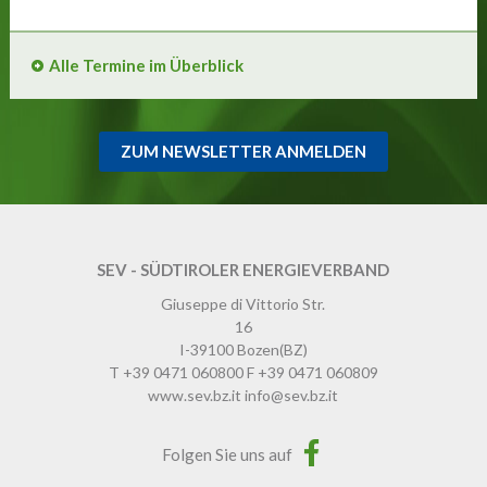
Alle Termine im Überblick
ZUM NEWSLETTER ANMELDEN
SEV - SÜDTIROLER ENERGIEVERBAND
Giuseppe di Vittorio Str.
16
I-39100
Bozen
(BZ)
T
+39 0471 060800
F
+39 0471 060809
www.sev.bz.it
info@sev.bz.it
Folgen Sie uns auf