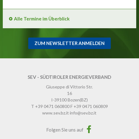
Alle Termine im Überblick
ZUM NEWSLETTER ANMELDEN
SEV - SÜDTIROLER ENERGIEVERBAND
Giuseppe di Vittorio Str.
16
I-39100
Bozen
(BZ)
T
+39 0471 060800
F
+39 0471 060809
www.sev.bz.it
info@sev.bz.it
Folgen Sie uns auf