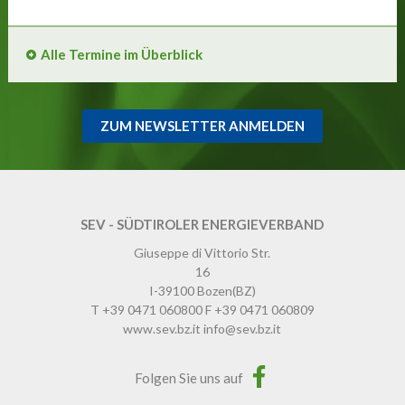
Alle Termine im Überblick
ZUM NEWSLETTER ANMELDEN
SEV - SÜDTIROLER ENERGIEVERBAND
Giuseppe di Vittorio Str.
16
I-39100
Bozen
(BZ)
T
+39 0471 060800
F
+39 0471 060809
www.sev.bz.it
info@sev.bz.it
Folgen Sie uns auf