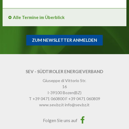
Alle Termine im Überblick
ZUM NEWSLETTER ANMELDEN
SEV - SÜDTIROLER ENERGIEVERBAND
Giuseppe di Vittorio Str.
16
I-39100
Bozen
(BZ)
T
+39 0471 060800
F
+39 0471 060809
www.sev.bz.it
info@sev.bz.it
Folgen Sie uns auf