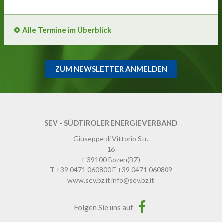
Alle Termine im Überblick
ZUM NEWSLETTER ANMELDEN
SEV - SÜDTIROLER ENERGIEVERBAND
Giuseppe di Vittorio Str.
16
I-39100
Bozen
(BZ)
T
+39 0471 060800
F
+39 0471 060809
www.sev.bz.it
info@sev.bz.it
Folgen Sie uns auf