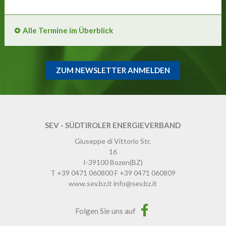
Alle Termine im Überblick
ZUM NEWSLETTER ANMELDEN
SEV - SÜDTIROLER ENERGIEVERBAND
Giuseppe di Vittorio Str.
16
I-39100
Bozen
(BZ)
T
+39 0471 060800
F
+39 0471 060809
www.sev.bz.it
info@sev.bz.it
Folgen Sie uns auf