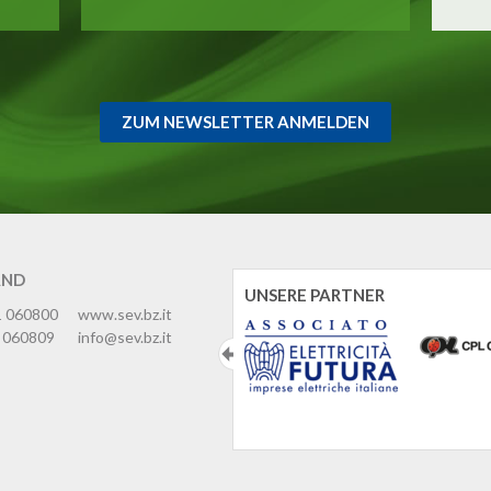
ZUM NEWSLETTER ANMELDEN
AND
UNSERE PARTNER
1 060800
www.sev.bz.it
 060809
info@sev.bz.it