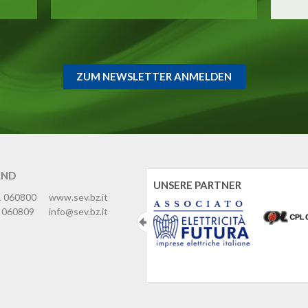
ZUM NEWSLETTER ANMELDEN
AND
UNSERE PARTNER
1 060800
www.sev.bz.it
 060809
info@sev.bz.it