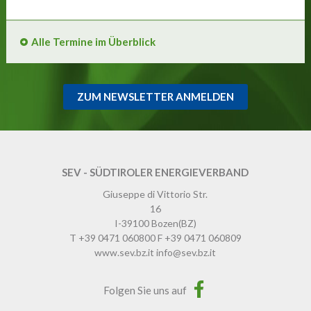
Alle Termine im Überblick
ZUM NEWSLETTER ANMELDEN
SEV - SÜDTIROLER ENERGIEVERBAND
Giuseppe di Vittorio Str.
16
I-39100
Bozen
(BZ)
T
+39 0471 060800
F
+39 0471 060809
www.sev.bz.it
info@sev.bz.it
Folgen Sie uns auf