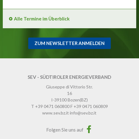
Alle Termine im Überblick
ZUM NEWSLETTER ANMELDEN
SEV - SÜDTIROLER ENERGIEVERBAND
Giuseppe di Vittorio Str.
16
I-39100
Bozen
(BZ)
T
+39 0471 060800
F
+39 0471 060809
www.sev.bz.it
info@sev.bz.it
Folgen Sie uns auf