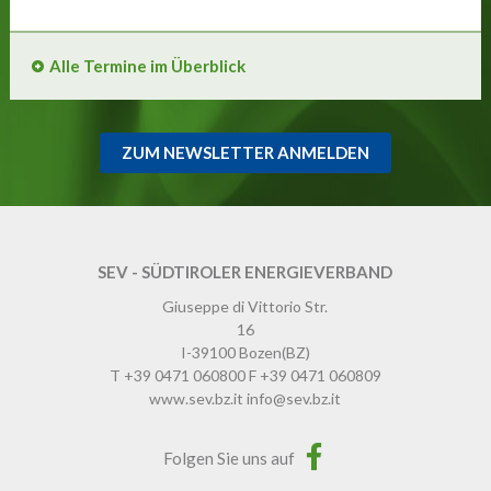
Alle Termine im Überblick
ZUM NEWSLETTER ANMELDEN
SEV - SÜDTIROLER ENERGIEVERBAND
Giuseppe di Vittorio Str.
16
I-39100
Bozen
(BZ)
T
+39 0471 060800
F
+39 0471 060809
www.sev.bz.it
info@sev.bz.it
Folgen Sie uns auf