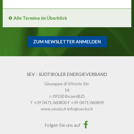
Alle Termine im Überblick
ZUM NEWSLETTER ANMELDEN
SEV - SÜDTIROLER ENERGIEVERBAND
Giuseppe di Vittorio Str.
16
I-39100
Bozen
(BZ)
T
+39 0471 060800
F
+39 0471 060809
www.sev.bz.it
info@sev.bz.it
Folgen Sie uns auf