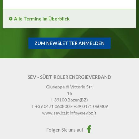
Alle Termine im Überblick
ZUM NEWSLETTER ANMELDEN
SEV - SÜDTIROLER ENERGIEVERBAND
Giuseppe di Vittorio Str.
16
I-39100
Bozen
(BZ)
T
+39 0471 060800
F
+39 0471 060809
www.sev.bz.it
info@sev.bz.it
Folgen Sie uns auf