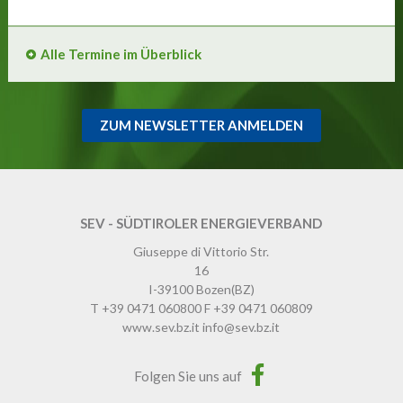
Alle Termine im Überblick
ZUM NEWSLETTER ANMELDEN
SEV - SÜDTIROLER ENERGIEVERBAND
Giuseppe di Vittorio Str.
16
I-39100
Bozen
(BZ)
T
+39 0471 060800
F
+39 0471 060809
www.sev.bz.it
info@sev.bz.it
Folgen Sie uns auf