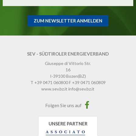
ZUM NEWSLETTER ANMELDEN
SEV - SÜDTIROLER ENERGIEVERBAND
Giuseppe di Vittorio Str.
16
I-39100
Bozen
(BZ)
T
+39 0471 060800
F
+39 0471 060809
www.sev.bz.it
info@sev.bz.it
Folgen Sie uns auf
UNSERE PARTNER