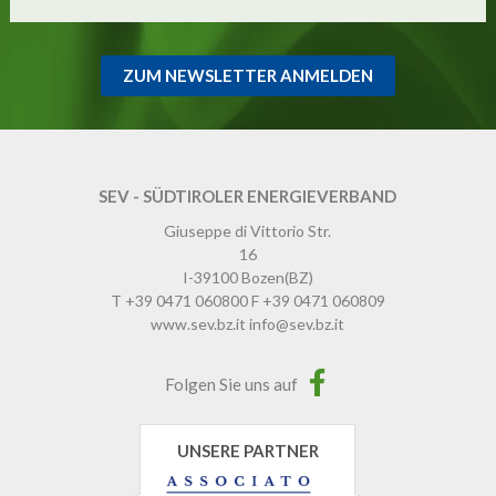
ZUM NEWSLETTER ANMELDEN
SEV - SÜDTIROLER ENERGIEVERBAND
Giuseppe di Vittorio Str.
16
I-39100
Bozen
(BZ)
T
+39 0471 060800
F
+39 0471 060809
www.sev.bz.it
info@sev.bz.it
Folgen Sie uns auf
UNSERE PARTNER