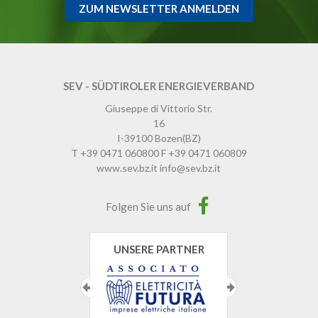
ZUM NEWSLETTER ANMELDEN
SEV - SÜDTIROLER ENERGIEVERBAND
Giuseppe di Vittorio Str.
16
I-39100
Bozen
(BZ)
T
+39 0471 060800
F
+39 0471 060809
www.sev.bz.it
info@sev.bz.it
Folgen Sie uns auf
UNSERE PARTNER