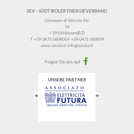
SEV - SÜDTIROLER ENERGIEVERBAND
Giuseppe di Vittorio Str.
16
I-39100
Bozen
(BZ)
T
+39 0471 060800
F
+39 0471 060809
www.sev.bz.it
info@sev.bz.it
Folgen Sie uns auf
UNSERE PARTNER