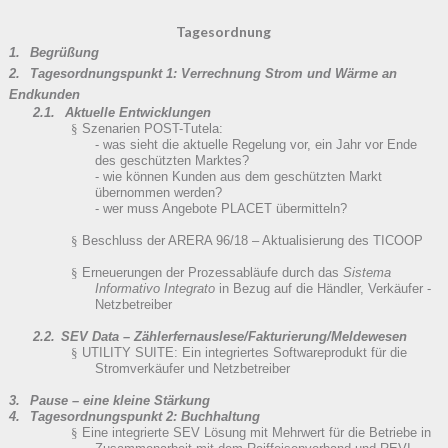
Tagesordnung
1.
Begrüßung
2.
Tagesordnungspunkt 1: Verrechnung Strom und Wärme an
Endkunden
2.1.
Aktuelle Entwicklungen
§
Szenarien POST-Tutela:
-
was sieht die aktuelle Regelung vor, ein Jahr vor Ende
des geschützten
Marktes?
- wie können Kunden aus dem geschützten Markt
übernommen werden?
- wer muss Angebote PLACET übermitteln?
§
Beschluss
der ARERA
96/18 – Aktualisierung des TICOOP
§
Erneuerungen
der Prozessabläufe durch das
Sistema
Informat
ivo Integrato
in Bezug auf die Händler, Verkäufer -
Netzbetreiber
2.2.
SEV Data – Zählerfernauslese/Fakturierung/Meldewesen
§
UTILITY SUITE:
Ein integriertes Softwa
r
epr
odukt fü
r die
Stromverkäufer und Netzbetreiber
3.
Pause
– eine kleine Stärkung
4.
Tagesordnungspunkt 2: Buchhaltung
§
Eine integrierte SEV Lösung mit Mehrwert für die Betriebe in