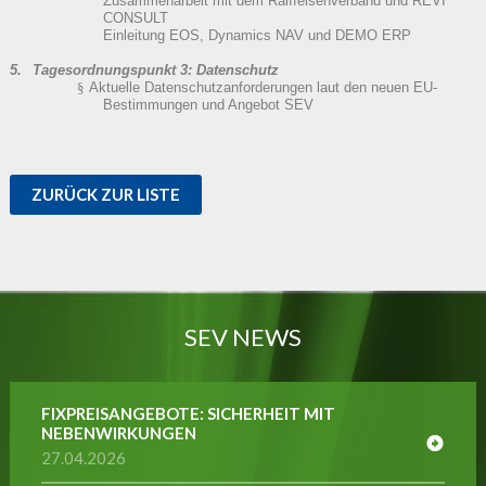
Zusammenarbeit mit dem Raiffeisenverband und REVI
CONSULT
Einleitung EOS, Dynamics NAV und DEMO ERP
5.
Tagesordnungspunkt 3: Datenschutz
§
Aktuelle Datenschutzanforderungen laut den neuen EU-
Bestimmungen und Angebot SEV
ZURÜCK ZUR LISTE
SEV NEWS
FIXPREISANGEBOTE: SICHERHEIT MIT
NEBENWIRKUNGEN
27.04.2026