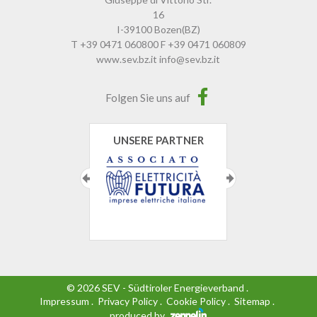
16
I-39100
Bozen
(BZ)
T
+39 0471 060800
F
+39 0471 060809
www.sev.bz.it
info@sev.bz.it
Folgen Sie uns auf
UNSERE PARTNER
©
2026
SEV - Südtiroler Energieverband
.
Impressum
.
Privacy Policy
.
Cookie Policy
.
Sitemap
.
produced by