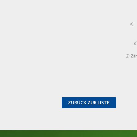
a) 
d
2) Zä
ZURÜCK ZUR LISTE