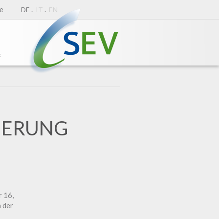
e
.
.
DE
IT
EN
k
IERUNG
r 16,
 der