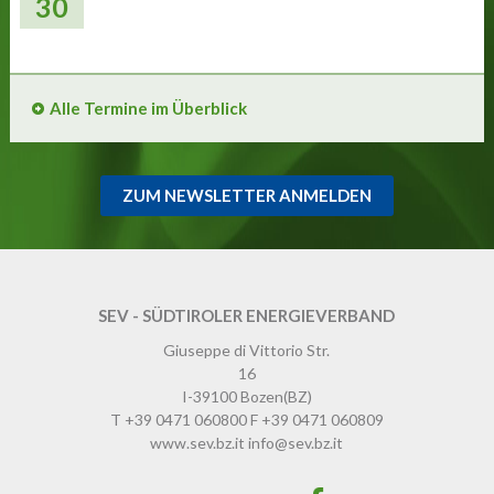
30
Alle Termine im Überblick
ZUM NEWSLETTER ANMELDEN
SEV - SÜDTIROLER ENERGIEVERBAND
Giuseppe di Vittorio Str.
16
I-39100
Bozen
(BZ)
T
+39 0471 060800
F
+39 0471 060809
www.sev.bz.it
info@sev.bz.it